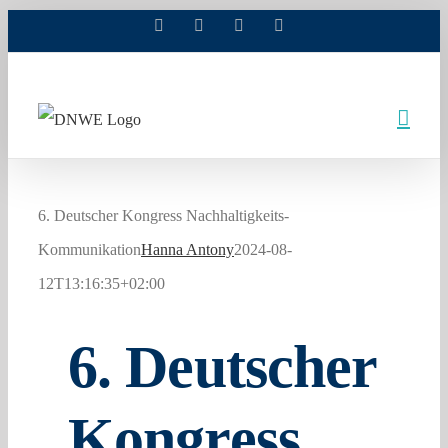
Facebook
X
Xing
LinkedIn
Zum
Inhalt
springen
6. Deutscher Kongress Nachhaltigkeits-
Kommunikation
Hanna Antony
2024-08-
12T13:16:35+02:00
6. Deutscher
Kongress