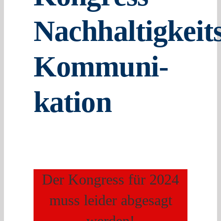
Nachhaltigkeit
Kommuni­­
kation
Der Kongress für 2024
muss leider abgesagt
werden!