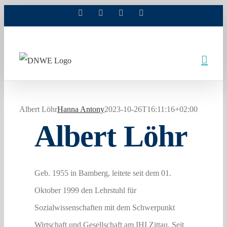
Facebook
X
Xing
LinkedIn
Zum
Inhalt
springen
Albert Löhr
Hanna Antony
2023-10-26T16:11:16+02:00
Albert Löhr
Geb. 1955 in Bamberg, leitete seit dem 01.
Oktober 1999 den Lehrstuhl für
Sozialwissenschaften mit dem Schwerpunkt
Wirtschaft und Gesellschaft am IHI Zittau. Seit