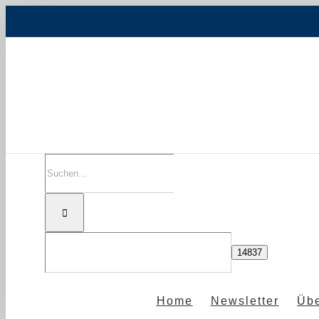
Zum
Inhalt
springen
Suche
nach:
Home
Newsletter
Übe