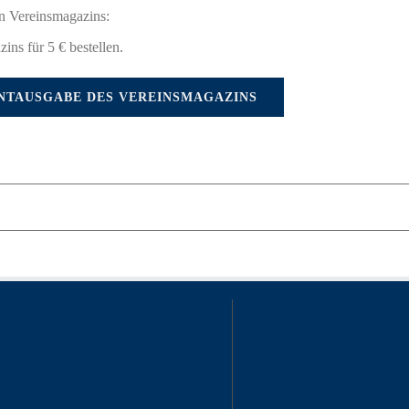
en Vereinsmagazins:
ins für 5 € bestellen.
.