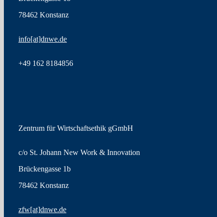
78462 Konstanz
info[at]dnwe.de
+49
162 8184856
Zentrum für Wirtschaftsethik gGmbH
c/o St. Johann New Work & Innovation
Brückengasse 1b
78462 Konstanz
zfw
[at]
dnwe.de