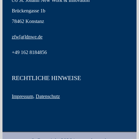
c/o St. Johann New Work & Innovation
Brückengasse 1b
78462 Konstanz
zfw
[at]
dnwe.de
+49
162 8184856
RECHTLICHE HINWEISE
Impressum,
Datenschutz