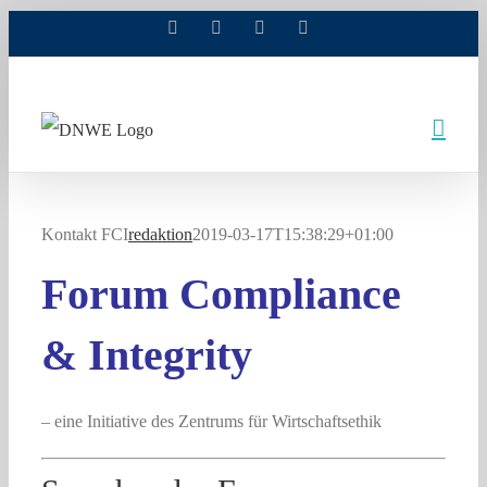
Facebook
X
Xing
LinkedIn
Zum
Inhalt
springen
Kontakt FCI
redaktion
2019-03-17T15:38:29+01:00
Forum Compliance
& Integrity
– eine Initiative des Zentrums für Wirtschaftsethik