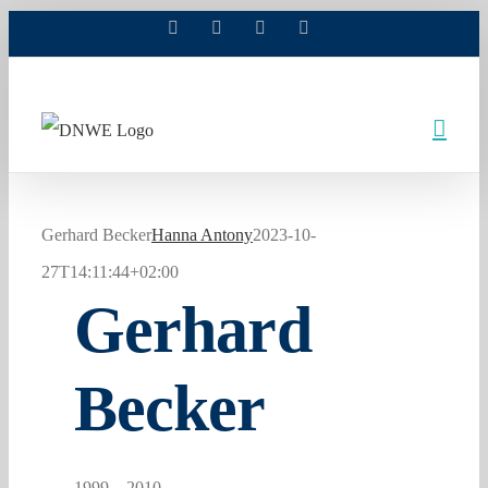
Facebook
X
Xing
LinkedIn
Zum
Inhalt
springen
Gerhard Becker
Hanna Antony
2023-10-
27T14:11:44+02:00
Gerhard
Becker
1999 – 2010