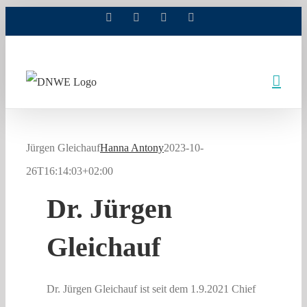
Facebook
X
Xing
LinkedIn
Zum
Inhalt
springen
Jürgen Gleichauf
Hanna Antony
2023-10-
26T16:14:03+02:00
Dr. Jürgen
Gleichauf
Dr. Jürgen Gleichauf ist seit dem 1.9.2021 Chief