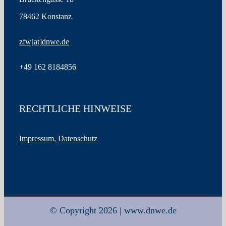
78462 Konstanz
zfw
[at]
dnwe.de
+49
162 8184856
RECHTLICHE HINWEISE
Impressum,
Datenschutz
© Copyright 2026 | www.dnwe.de