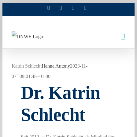
Facebook
X
Xing
LinkedIn
Zum
Inhalt
springen
Katrin Schlecht
Hanna Antony
2023-11-
07T09:01:48+01:00
Dr. Katrin
Schlecht
Seit 2012 ist Dr. Katrin Schlecht als Mitglied des