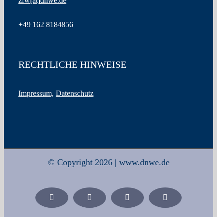
zfw
[at]
dnwe.de
+49
162 8184856
RECHTLICHE HINWEISE
Impressum,
Datenschutz
© Copyright 2026 | www.dnwe.de
Facebook
X
Xing
LinkedIn