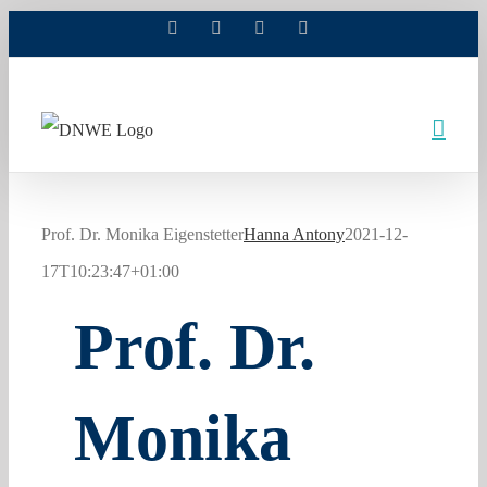
Facebook
X
Xing
LinkedIn
Zum
Inhalt
springen
Prof. Dr. Monika Eigenstetter
Hanna Antony
2021-12-
17T10:23:47+01:00
Prof. Dr.
Monika