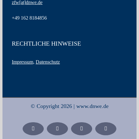
zfw
[at]
dnwe.de
+49
162 8184856
RECHTLICHE HINWEISE
Impressum,
Datenschutz
© Copyright 2026 | www.dnwe.de
Facebook
X
Xing
LinkedIn