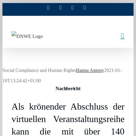
Facebook
X
Xing
LinkedIn
Zum
Inhalt
springen
Social Compliance and Human Rights
Hanna Antony
2021-01-
18T13:24:42+01:00
Nachbericht
Als krönender Abschluss der
virtuellen Veranstaltungsreihe
kann die mit über 140