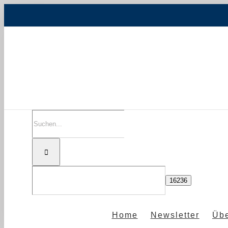
Zum
Inhalt
springen
Suche
nach:
Home
Newsletter
Übe