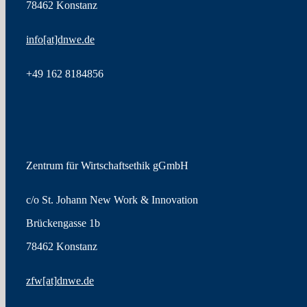
78462 Konstanz
info[at]dnwe.de
+49
162 8184856
Zentrum für Wirtschaftsethik gGmbH
c/o St. Johann New Work & Innovation
Brückengasse 1b
78462 Konstanz
zfw
[at]
dnwe.de