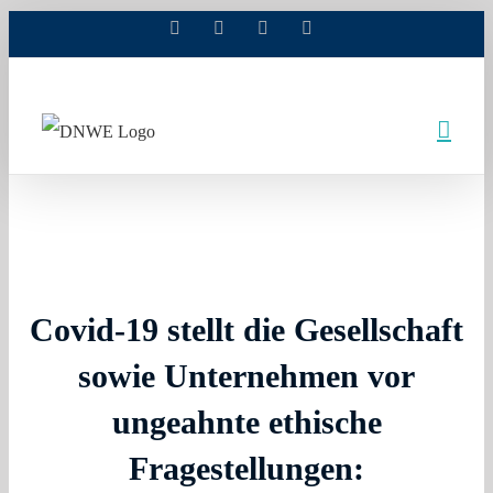
Facebook
X
Xing
LinkedIn
Zum
Inhalt
springen
Jahrestagung 2020
Hanna Antony
2021-06-21T11:54:47+02:00
Covid-19 stellt die Gesellschaft
sowie Unternehmen vor
ungeahnte ethische
Fragestellungen: